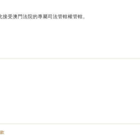
此接受澳門法院的專屬司法管轄權管轄。
款