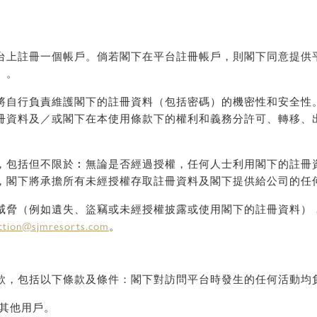
台上註冊一個帳戶。倘若閣下在平台註冊帳戶，則閣下同意提供
）。
將自行負責維護閣下的註冊資料（包括密碼）的機密性和安全性
冊資料及／或閣下在本使用條款下的權利和義務分許可、轉移、
，包括但不限於︰無論是否經過授權，任何人士利用閣下的註冊
，閣下將承擔所有未經授權存取註冊資料及閣下提供給公司的任
威脅（例如遺失、盜竊或未經授權披露或使用閣下的註冊資料）
ction@sjmresorts.com
。
款，包括以下條款及條件：閣下對訪問平台時發生的任何活動均
其他用戶。