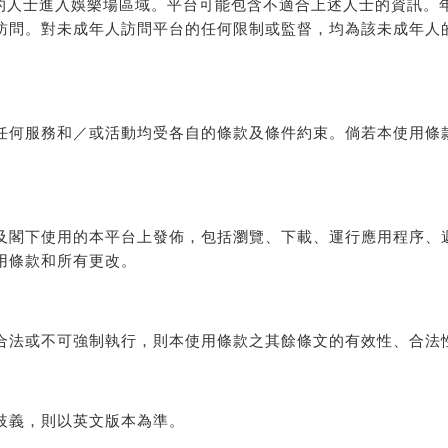
歲的人士進入娛樂場區域。平台可能包含不適合上述人士的資訊。年
訪問。對未成年人訪問平台的任何限制或監督，均為該未成年人
任何服務和／或活動均受各自的條款及條件約束。倘若本使用條
。
及閣下使用的本平台上發佈，包括瀏覽、下載、運行應用程序、
用條款和所有更改。
合法或不可強制執行，則本使用條款之其餘條文的有效性、合法
歧義，則以英文版本為準。