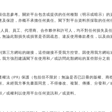
般信息參考。關於平台包含或提供的任何種類（明示或暗示）的
述及保證，亦概不承擔任何責任。閣下對平台資料所採取的任何
主管人員、員工、代理商、合作夥伴和許可人，均不對任何損失及
，無論此類損失或損害是否因疏忽、違反使用條款產生，以及由
到第三方網站的鏈接，這些鏈接不受我方控管。因使用我方網站
，我方強烈建議閣下在使用和／或訪問此類網站的某些部分之前
權法 (IPR) 保護（包括但不限於︰無論是否已註冊的版權、
有。未經我方事先書面同意，不得修改、複製、傳播、分發和／
和／或權利以使用平台任何資訊和／或資料。