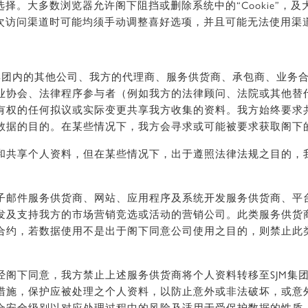
”的选择。大多数浏览器允许阁下阻挡或删除系统中的“Cookie”
，则每次访问渠道时可能均须手动调整喜好选项，并且可能无法使用渠
M集团内的其他公司、我方的代理商、服务供货商、承包商、业务
业协会、法律程序参与者（例如我方的法律顾问、法院或其他替
有权的任何拟议或实际变更共享我方收集的资料。我方始终要求
数据的目的。在某些情况下，我方会寻求或可能被要求获取阁下
和共享个人资料，但在某些情况下，出于遵照法律法规之目的，
子邮件服务供货商、网站、应用程序及系统开发服务供货商、平
发及支持我方的市场营销竞选或活动的营销公司。此类服务供货
合约，若数据使用不是出于阁下同意公司使用之目的，则禁止此
经阁下同意，我方禁止上述服务供货商将个人资料转移至SJM集
措施，保护应被处理之个人资料，以防止意外或非法破坏，或意