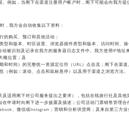
据。例如，当阁下在渠道注册用户帐户时，阁下可能会向我方提
服务时，我方会自动收集以下资料：
行的购买、预订和其他活动；
类型和版本、时区设置、浏览器插件类型和版本、访问时间、操
会自动被识别及记录在我方的服务器日志文件中。我方使用IP地
大概位置；及
期和时间）的完整统一资源定位符（URL）点击流；阁下在渠
息（例如︰滚动、点击和鼠标悬停）以及用于渠道之浏览方法。
关及适用阁下对公司服务提出之要求），包括在线旅行社及其他
如在申请时向阁下进一步披露及描述；公司活动门票销售管理合
book、微信或Instagram；营销和分析供货商；及来自第三