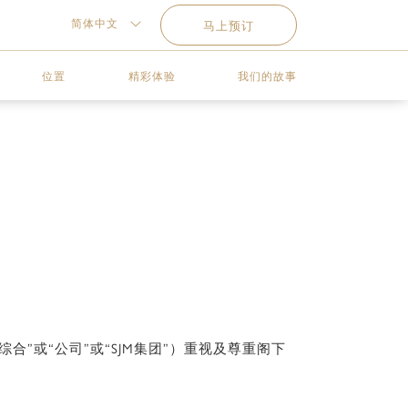
简体中文
马上预订
位置
精彩体验
我们的故事
”或“公司”或“SJM集团”）重视及尊重阁下