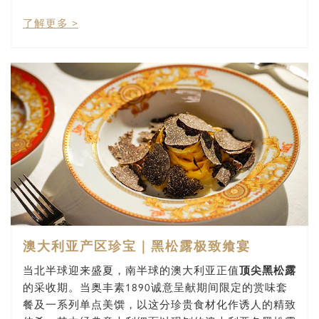
了解更多 >
澳大利亚产区珍宝｜黑松露极致飨宴
当北半球迎来盛夏，南半球的澳大利亚正值
顶尖黑松露
的采收期。当奥丰素1890诚意呈献期间限定的赏味套
餐及一系列单点美馔，以这分珍贵食材化作诱人的精致