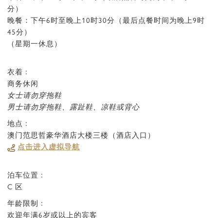
分）
晚餐：下午6时至晚上10时30分（最后点餐时间为晚上9时
45分）
（星期一休息）
衣着﹕
商务休闲
女士请勿穿拖鞋
男士请勿穿拖鞋、露趾鞋、凉鞋或背心
地点﹕
澳门范思哲豪华酒店大楼三楼（酒店入口）
点击进入虚拟导航
泊车位置﹕
C 区
年龄限制﹕
欢迎年满6岁或以上的宾客