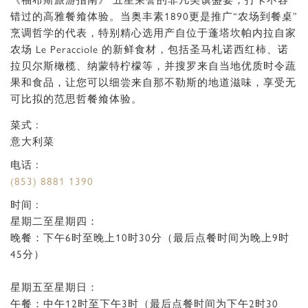
《福布斯旅游指南》 五星荣誉的非凡美馔盛宴，打卡不容
错过的高雅餐飨体验。当奥丰素1890更是推广“农场到餐桌”
烹调哲学的代表，特别精心选用产自位于蓬塔坎帕内拉自家
农场 Le Peracciole 的新鲜食材，包括圣马札诺西红柿、诺
拉贝尔斯橄榄、纳蒙特柠檬等，并搜罗来自当地优质时令蔬
果和食品，让您可以细尝来自那不勒斯的地道滋味，享受无
可比拟的范思哲餐飨体验。
菜式﹕
意大利菜
电话﹕
(853) 8881 1390
时间﹕
星期二至星期四：
晚餐：下午6时至晚上10时30分（最后点餐时间为晚上9时
45分）
星期五至星期日：
午餐：中午12时至下午3时（最后点餐时间为下午2时30