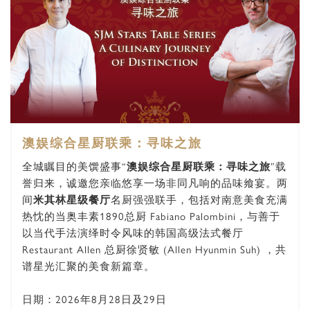
澳娱综合星厨联乘：寻味之旅
全城瞩目的美馔盛事“
澳娱综合星厨联乘：寻味之旅
”载
誉归来，诚邀您亲临悠享一场非同凡响的品味飨宴。两
间
米其林星级餐厅
名厨强强联手，包括对南意美食充满
热忱的当奥丰素1890总厨 Fabiano Palombini，与善于
以当代手法演绎时令风味的韩国高级法式餐厅
Restaurant Allen 总厨徐贤敏 (Allen Hyunmin Suh) ，共
谱星光汇聚的美食新篇章。
日期：2026年8月28日及29日