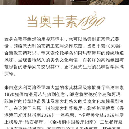
1890
当奥丰素
置身在雍容绚烂的用餐环境中，您可以品尝到正宗意式美
馔，领略意大利的烹调工艺与深厚底蕴。当奥丰素1890融
合新派烹调巧思，带来索伦托半岛和阿玛菲海岸的传统地道
风味，呈现当地悠久的美食文化精髓，而餐厅的高雅氛围与
范思哲的奢华风尚交织其中，更将意式生活的品味哲学淋漓
演绎。
来自意大利两湾圣亚加大堂的米其林星级家族餐厅当奥丰素
1890凭借精湛厨艺与独到创意，诚意将索伦托半岛和阿玛
菲海岸的传统地道风味及意大利悠久的美食文化精髓带到澳
门。在这澳门首屈一指的意大利菜餐厅，您将悠享荣膺《香
港澳门米其林指南2026》一星殊荣、“携程美食林2026年度
上榜餐厅”钻石餐厅、《金梧桐中国餐厅指南》 二星餐厅及