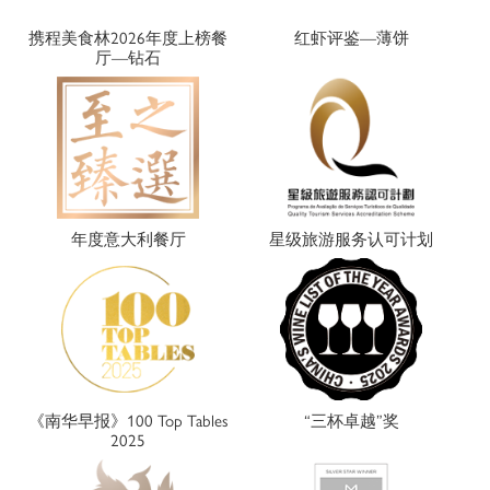
携程美食林2026年度上榜餐
红虾评鉴—薄饼
厅—钻石
年度意大利餐厅
星级旅游服务认可计划
《南华早报》100 Top Tables
“三杯卓越”奖
2025