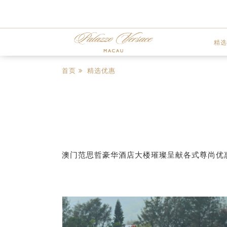
精选
首页
精选优惠
澳门范思哲豪华酒店大楼璀璨呈献各式尊尚优