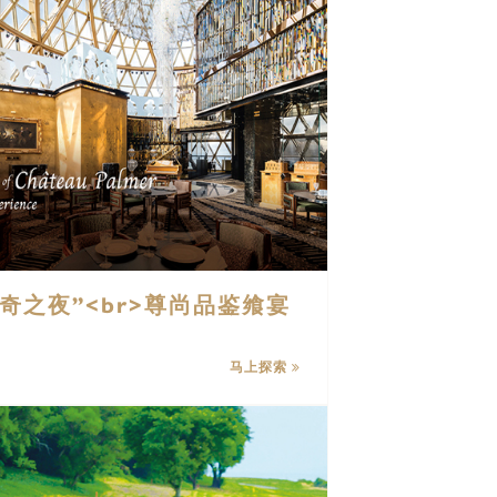
er传奇之夜”<br>尊尚品鉴飨宴
马上探索