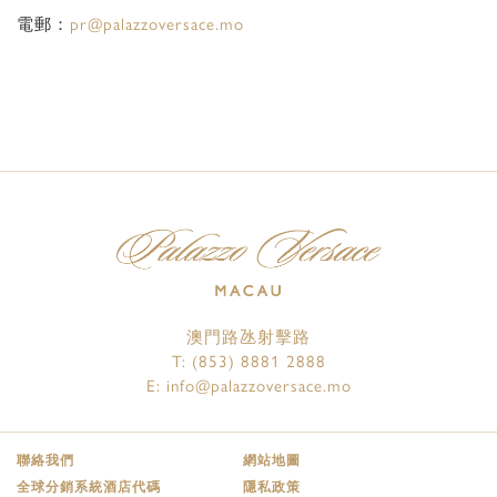
電郵：
pr@palazzoversace.mo
澳門路氹射擊路
T:
(853) 8881 2888
E:
info@palazzoversace.mo
聯絡我們
網站地圖
全球分銷系統酒店代碼
隱私政策