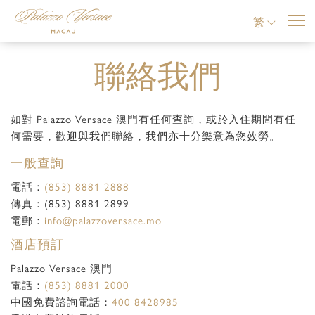
繁
聯絡我們
如對 Palazzo Versace 澳門有任何查詢，或於入住期間有任
何需要，歡迎與我們聯絡，我們亦十分樂意為您效勞。
一般查詢
電話：
(853) 8881 2888
傳真：(853) 8881 2899
電郵：
info@palazzoversace.mo
酒店預訂
Palazzo Versace 澳門
電話：
(853) 8881 2000
中國免費諮詢電話：
400 8428985