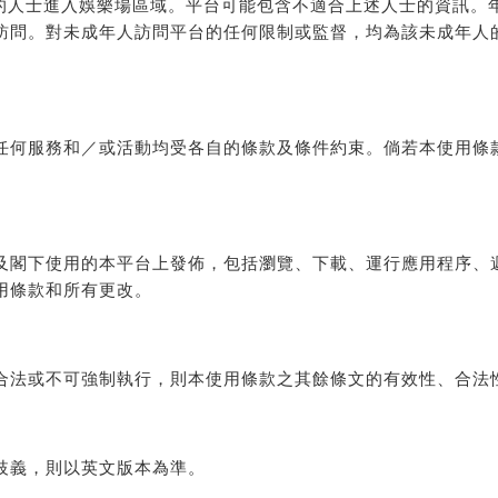
歲的人士進入娛樂場區域。平台可能包含不適合上述人士的資訊。年
訪問。對未成年人訪問平台的任何限制或監督，均為該未成年人
任何服務和／或活動均受各自的條款及條件約束。倘若本使用條
。
及閣下使用的本平台上發佈，包括瀏覽、下載、運行應用程序、
用條款和所有更改。
合法或不可強制執行，則本使用條款之其餘條文的有效性、合法
歧義，則以英文版本為準。