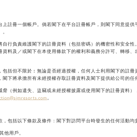
台上註冊一個帳戶。倘若閣下在平台註冊帳戶，則閣下同意提供
）。
將自行負責維護閣下的註冊資料（包括密碼）的機密性和安全性
冊資料及／或閣下在本使用條款下的權利和義務分許可、轉移、
，包括但不限於︰無論是否經過授權，任何人士利用閣下的註冊
，閣下將承擔所有未經授權存取註冊資料及閣下提供給公司的任
威脅（例如遺失、盜竊或未經授權披露或使用閣下的註冊資料）
ction@sjmresorts.com
。
款，包括以下條款及條件：閣下對訪問平台時發生的任何活動均
其他用戶。