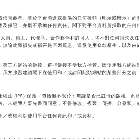
般信息參考。關於平台包含或提供的任何種類（明示或暗示）的
述及保證，亦概不承擔任何責任。閣下對平台資料所採取的任何
主管人員、員工、代理商、合作夥伴和許可人，均不對任何損失及
，無論此類損失或損害是否因疏忽、違反使用條款產生，以及由
到第三方網站的鏈接，這些鏈接不受我方控管。因使用我方網站
，我方強烈建議閣下在使用和／或訪問此類網站的某些部分之前
權法 (IPR) 保護（包括但不限於︰無論是否已註冊的版權、
有。未經我方事先書面同意，不得修改、複製、傳播、分發和／
和／或權利以使用平台任何資訊和／或資料。