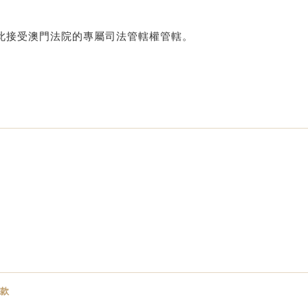
此接受澳門法院的專屬司法管轄權管轄。
款