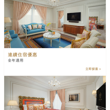
連續住宿優惠
全年適用
立即探索