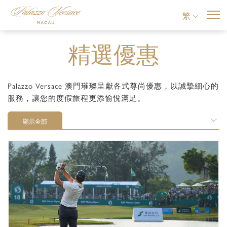
繁
精選優惠
Palazzo Versace 澳門璀璨呈獻各式尊尚優惠，以誠摯細心的
服務，讓您的度假旅程更添愉悅滿足。
顯示全部