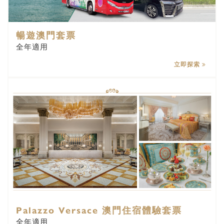
暢遊澳門套票
全年適用
立即探索
Palazzo Versace 澳門住宿體驗套票
全年適用