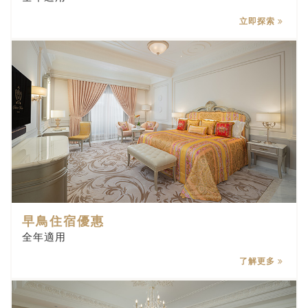
立即探索
早鳥住宿優惠
全年適用
了解更多