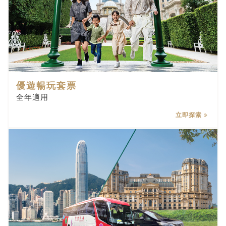
優遊暢玩套票
全年適用
立即探索