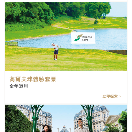
高爾夫球體驗套票
全年適用
立即探索