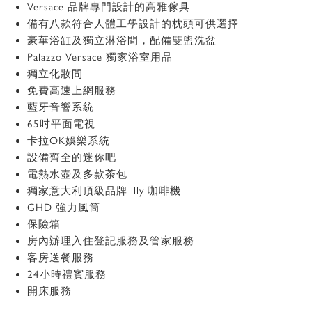
Versace 品牌專門設計的高雅傢具
備有八款符合人體工學設計的枕頭可供選擇
豪華浴缸及獨立淋浴間，配備雙盥洗盆
Palazzo Versace 獨家浴室用品
獨立化妝間
免費高速上網服務
藍牙音響系統
65吋平面電視
卡拉OK娛樂系統
設備齊全的迷你吧
電熱水壺及多款茶包
獨家意大利頂級品牌 illy 咖啡機
GHD 強力風筒
保險箱
房內辦理入住登記服務及管家服務
客房送餐服務
24小時禮賓服務
開床服務