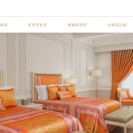
優惠
客房與套房
餐廳與酒吧
水療與設施