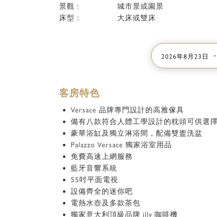
景觀﹕
城市景或園景
床型﹕
大床或雙床
-
2026年8月23日
客房特色
Versace 品牌專門設計的高雅傢具
備有八款符合人體工學設計的枕頭可供選
豪華浴缸及獨立淋浴間，配備雙盥洗盆
Palazzo Versace 獨家浴室用品
免費高速上網服務
藍牙音響系統
55吋平面電視
設備齊全的迷你吧
電熱水壺及多款茶包
獨家意大利頂級品牌 illy 咖啡機