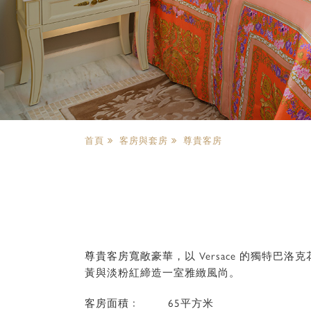
首頁
客房與套房
尊貴客房
尊貴客房寬敞豪華，以 Versace 的獨
黃與淡粉紅締造一室雅緻風尚。
客房面積﹕
65平方米