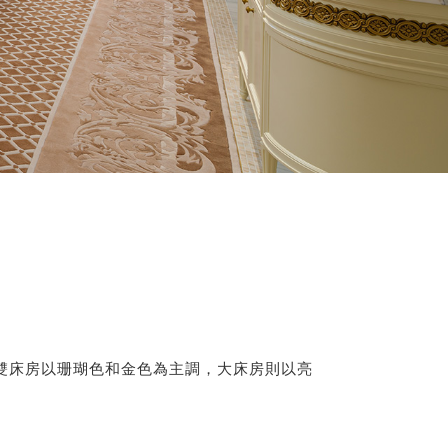
派。雙床房以珊瑚色和金色為主調，大床房則以亮