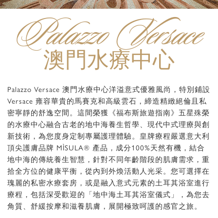
Palazzo Versace
澳門水療中心
Palazzo Versace 澳門水療中心洋溢意式優雅風尚，特別鋪設
Versace 雍容華貴的馬賽克和高級雲石，締造精緻絕倫且私
密寧靜的舒逸空間。這間榮獲《福布斯旅遊指南》五星殊榮
的水療中心融合古老的地中海養生哲學、現代中式理療與創
新技術，為您度身定制專屬護理體驗。皇牌療程嚴選意大利
頂尖護膚品牌 MÌSULA® 產品，成分100%天然有機，結合
地中海的傳統養生智慧，針對不同年齡階段的肌膚需求，重
拾全方位的健康平衡，從內到外煥活動人光采。您可選擇在
瑰麗的私密水療套房，或是融入意式元素的土耳其浴室進行
療程，包括深受歡迎的「地中海土耳其浴室儀式」，為您去
角質、舒緩按摩和滋養肌膚，展開極致呵護的感官之旅。