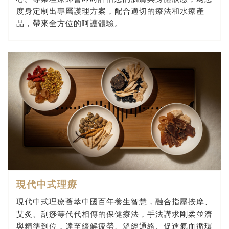
度身定制出專屬護理方案，配合適切的療法和水療產
品，帶來全方位的呵護體驗。
現代中式理療
現代中式理療薈萃中國百年養生智慧，融合指壓按摩、
艾炙、刮痧等代代相傳的保健療法，手法講求剛柔並濟
與精準到位，達至緩解疲勞、溫經通絡、促進氣血循環