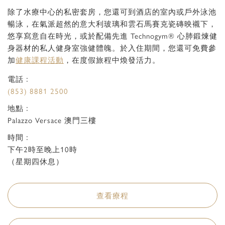
除了水療中心的私密套房，您還可到酒店的室內或戶外泳池
暢泳，在氣派超然的意大利玻璃和雲石馬賽克瓷磚映襯下，
悠享寫意自在時光，或於配備先進 Technogym® 心肺鍛煉健
身器材的私人健身室強健體魄。於入住期間，您還可免費參
加
健康課程活動
，在度假旅程中煥發活力。
電話﹕
(853) 8881 2500
地點﹕
Palazzo Versace 澳門三樓
時間﹕
下午2時至晚上10時
（星期四休息）
查看療程