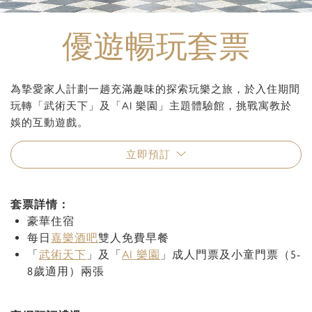
優遊暢玩套票
為摯愛家人計劃一趟充滿趣味的探索玩樂之旅，於入住期間
玩轉「武術天下」及「AI 樂園」主題體驗館，挑戰寓教於
娛的互動遊戲。
立即預訂
套票詳情：
豪華住宿
每日
嘉樂酒吧
雙人免費早餐
「
武術天下
」及「
AI 樂園
」成人門票及小童門票（5-
8歲適用）兩張